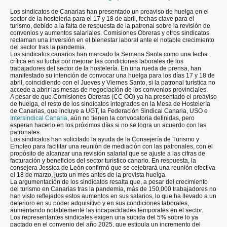
Los sindicatos de Canarias han presentado un preaviso de huelga en el
sector de la hostelería para el 17 y 18 de abril, fechas clave para el
turismo, debido a la falta de respuesta de la patronal sobre la revisión de
convenios y aumentos salariales. Comisiones Obreras y otros sindicatos
reclaman una inversión en el bienestar laboral ante el notable crecimiento
del sector tras la pandemia.
Los sindicatos canarios han marcado la Semana Santa como una fecha
crítica en su lucha por mejorar las condiciones laborales de los
trabajadores del sector de la hostelería. En una rueda de prensa, han
manifestado su intención de convocar una huelga para los días 17 y 18 de
abril, coincidiendo con el Jueves y Viernes Santo, si la patronal turística no
accede a abrir las mesas de negociación de los convenios provinciales.
A pesar de que Comisiones Obreras (CC OO) ya ha presentado el preaviso
de huelga, el resto de los sindicatos integrados en la Mesa de Hostelería
de Canarias, que incluye a UGT, la Federación Sindical Canaria, USO e
Intersindical Canaria
, aún no tienen la convocatoria definidas, pero
esperan hacerlo en los próximos días si no se logra un acuerdo con las
patronales.
Los sindicatos han solicitado la ayuda de la Consejería de Turismo y
Empleo para facilitar una reunión de mediación con las patronales, con el
propósito de alcanzar una revisión salarial que se ajuste a las cifras de
facturación y beneficios del sector turístico canario. En respuesta, la
consejera Jessica de León confirmó que se celebrará una reunión efectiva
el 18 de marzo, justo un mes antes de la prevista huelga.
La argumentación de los sindicatos resalta que, a pesar del crecimiento
del turismo en Canarias tras la pandemia, más de 150,000 trabajadores no
han visto reflejados estos aumentos en sus salarios, lo que ha llevado a un
deterioro en su poder adquisitivo y en sus condiciones laborales,
aumentando notablemente las incapacidades temporales en el sector.
Los representantes sindicales exigen una subida del 5% sobre lo ya
pactado en el convenio del año 2025, que estipula un incremento del