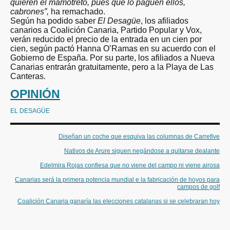
quieren el mamotreto, pues que lo paguen ellos,
cabrones”,
ha remachado.
Según ha podido saber
El Desagüe
, los afiliados
canarios a Coalición Canaria, Partido Popular y Vox,
verán reducido el precio de la entrada en un cien por
cien, según pactó Hanna O’Ramas en su acuerdo con el
Gobierno de España. Por su parte, los afiliados a Nueva
Canarias entrarán gratuitamente, pero a la Playa de Las
Canteras.
OPINIÓN
EL DESAGÜE
Diseñan un coche que esquiva las columnas de Carrefive
Nativos de Arure siguen negándose a quitarse dealante
Edelmira Rojas confiesa que no viene del campo ni viene airosa
Canarias será la primera potencia mundial e la fabricación de hoyos para
campos de golf
Coalición Canaria ganaría las elecciones catalanas si se celebraran hoy