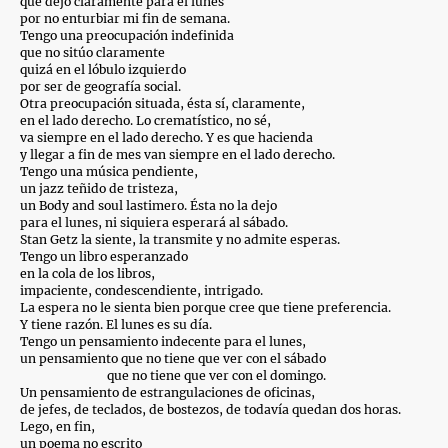
que dejo claramente para el lunes
por no enturbiar mi fin de semana.
Tengo una preocupación indefinida
que no sitúo claramente
quizá en el lóbulo izquierdo
por ser de geografía social.
Otra preocupación situada, ésta sí, claramente,
en el lado derecho. Lo crematístico, no sé,
va siempre en el lado derecho. Y es que hacienda
y llegar a fin de mes van siempre en el lado derecho.
Tengo una música pendiente,
un jazz teñido de tristeza,
un Body and soul lastimero. Ésta no la dejo
para el lunes, ni siquiera esperará al sábado.
Stan Getz la siente, la transmite y no admite esperas.
Tengo un libro esperanzado
en la cola de los libros,
impaciente, condescendiente, intrigado.
La espera no le sienta bien porque cree que tiene preferencia.
Y tiene razón. El lunes es su día.
Tengo un pensamiento indecente para el lunes,
un pensamiento que no tiene que ver con el sábado
que no tiene que ver con el domingo.
Un pensamiento de estrangulaciones de oficinas,
de jefes, de teclados, de bostezos, de todavía quedan dos horas.
Lego, en fin,
un poema no escrito