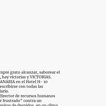
Inicio
Convenios
Colectivos en conflicto
mpre grato alcanzar, saborear el
, hay victorias y VICTORIAS.
ANARIA en el Hotel H- 10
scribirse con todas las
ario.
 director de recursos humanos
r frustrado" contra un
sivas de despidos, en un clima