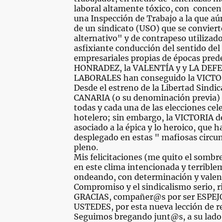
laboral altamente tóxico, con concent
una Inspección de Trabajo a la que aú
de un sindicato (USO) que se convier
alternativo" y de contrapeso utilizad
asfixiante conducción del sentido del
empresariales propias de épocas pred
HONRADEZ, la VALENTÍA y y LA DE
LABORALES han conseguido la VICTO
Desde el estreno de la Libertad Sindi
CANARIA (o su denominación previa)
todas y cada una de las elecciones ce
hotelero; sin embargo, la VICTORIA de
asociado a la épica y lo heroico, que 
desplegado en estas " mafiosas circu
pleno.
Mis felicitaciones (me quito el somb
en este clima intencionada y terribl
ondeando, con determinación y valentí
Compromiso y el sindicalismo serio, r
GRACIAS, compañer@s por ser ESPE
USTEDES, por esta nueva lección de res
Seguimos bregando junt@s, a su lado 