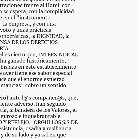
raciones frente al Hotel, con
n se espera, con la complicidad
te en el "instrumento
o la empresa, y con una
 voto y unas prácticas
emocráticas, la DIGNIDAD, la
FENSA DE LOS DERECHOS
RIA.
cal es cierto que, INTERSINDICAL
 ha ganado históricamente,
lebradas en este establecimiento
 ayer tiene ese sabor especial,
hace que el enorme esfuerzo
nstancias" cobre un sentido
rero) ante l@s compañer@s, que,
emente adverso, han seguido
a, la bandera de los Valores, el
iguroso e inquebrantable.
JO Y REFLEJO. ORGULLOS@S DE
istencia, osadía y resiliencia.
y de su lado y ya saben que