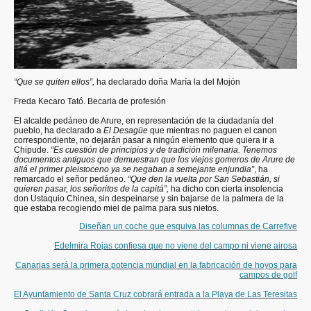
“Que se quiten ellos”,
ha declarado doña María la del Mojón
Freda Kecaro Tató. Becaria de profesión
El alcalde pedáneo de Arure, en representación de la ciudadanía del
pueblo, ha declarado a
El Desagüe
que mientras no paguen el canon
correspondiente, no dejarán pasar a ningún elemento que quiera ir a
Chipude.
“Es cuestión de principios y de tradición milenaria. Tenemos
documentos antiguos que demuestran que los viejos gomeros de Arure de
allá el primer pleistoceno ya se negaban a semejante enjundia”
, ha
remarcado el señor pedáneo.
“Que den la vuelta por San Sebastián, si
quieren pasar, los señoritos de la capitá”,
ha dicho con cierta insolencia
don Ustaquio Chinea, sin despeinarse y sin bajarse de la palmera de la
que estaba recogiendo miel de palma para sus nietos.
Diseñan un coche que esquiva las columnas de Carrefive
Edelmira Rojas confiesa que no viene del campo ni viene airosa
Canarias será la primera potencia mundial en la fabricación de hoyos para
campos de golf
El Ayuntamiento de Santa Cruz cobrará entrada a la Playa de Las Teresitas